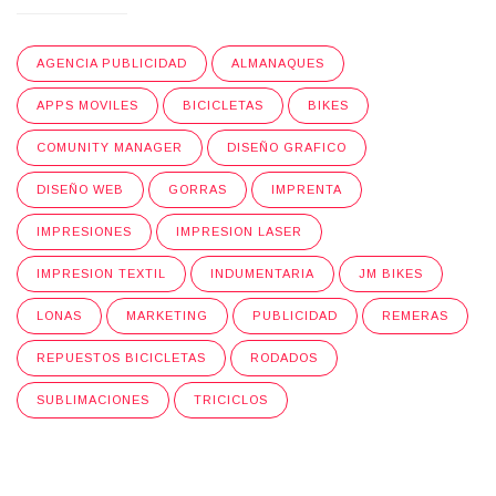
AGENCIA PUBLICIDAD
ALMANAQUES
APPS MOVILES
BICICLETAS
BIKES
COMUNITY MANAGER
DISEÑO GRAFICO
DISEÑO WEB
GORRAS
IMPRENTA
IMPRESIONES
IMPRESION LASER
IMPRESION TEXTIL
INDUMENTARIA
JM BIKES
LONAS
MARKETING
PUBLICIDAD
REMERAS
REPUESTOS BICICLETAS
RODADOS
SUBLIMACIONES
TRICICLOS