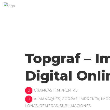
Topgraf – I
Digital Onli
GRAFICAS | IMPRENTAS
ALMANAQUES
,
GORRAS
,
IMPRENTA
,
IMP
LONAS
,
REMERAS
,
SUBLIMACIONES