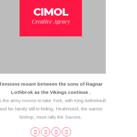
CIMOL
Creative Agency
Tensions mount between the sons of Ragnar
Lothbrok as the Vikings continue .
s the army moves to take York, with King Aethelwulf
and his family still in hiding, Heahmund, the warrior
bishop, must rally the Saxons.